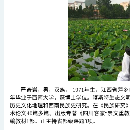
严奇岩，男，汉族，
1971
年生，江西省萍乡
年毕业于西南大学，获博士学位。喀斯特生态文
历史文化地理和西南民族史研究。在《民族研究
术论文
40
篇多篇。出版专著
《四川客家“崇文重
编教材
1
部。正主持省部级课题
3
项。